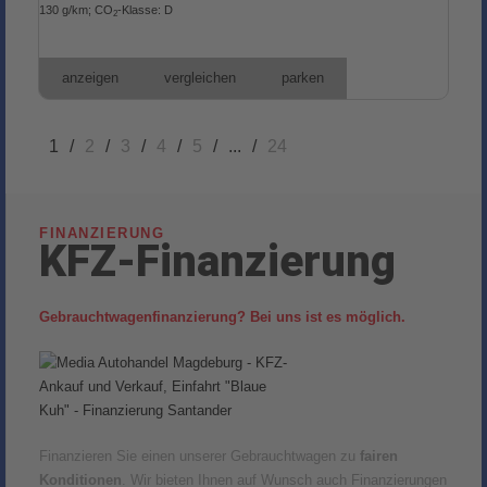
130 g/km
;
CO
-Klasse:
D
2
anzeigen
vergleichen
parken
1
/
2
/
3
/
4
/
5
/
...
/
24
FINANZIERUNG
KFZ-Finanzierung
Gebrauchtwagenfinanzierung? Bei uns ist es möglich.
Finanzieren Sie einen unserer Gebrauchtwagen zu
fairen
Konditionen
. Wir bieten Ihnen auf Wunsch auch Finanzierungen