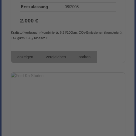
Erstzulassung
08/2008
2.000 €
Kraftstoffverbrauch (kombiniert):
6,2 l/100km
;
CO
-Emissionen (kombiniert):
2
147 g/km
;
CO
-Klasse:
E
2
anzeigen
vergleichen
parken