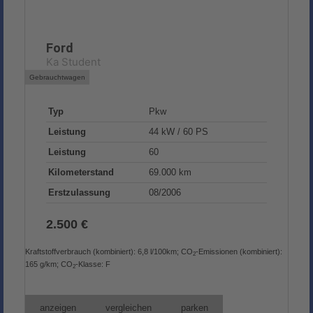
Ford
Ka Student
Gebrauchtwagen
Typ
Pkw
Leistung
44 kW / 60 PS
Leistung
60
Kilometerstand
69.000 km
Erstzulassung
08/2006
2.500 €
Kraftstoffverbrauch (kombiniert):
6,8 l/100km
;
CO
-Emissionen (kombiniert):
2
165 g/km
;
CO
-Klasse:
F
2
anzeigen
vergleichen
parken