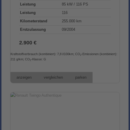
Leistung
85 kW / 116 PS
Leistung
116
Kilometerstand
255.000 km
Erstzulassung
09/2004
2.900 €
Kraftstoffverbrauch (kombiniert):
7,8 l/100km
;
CO
-Emissionen (kombiniert):
2
211 g/km
;
CO
-Klasse:
G
2
anzeigen
vergleichen
parken