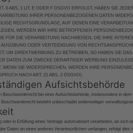
6 ABS. 1 LIT. E ODER F DSGVO ERFOLGT, HABEN SIE JEDER
RARBEITUNG IHRER PERSONENBEZOGENEN DATEN WIDERSPR
EILIGE RECHTSGRUNDLAGE, AUF DENEN EINE VERARBEITUN
EGEN, WERDEN WIR IHRE BETROFFENEN PERSONENBEZOGE
 FÜR DIE VERARBEITUNG NACHWEISEN, DIE IHRE INTERE
 AUSÜBUNG ODER VERTEIDIGUNG VON RECHTSANSPRÜCHEN 
, UM DIREKTWERBUNG ZU BETREIBEN, SO HABEN SIE DAS 
 DATEN ZUM ZWECKE DERARTIGER WERBUNG EINZULEGEN; 
T. WENN SIE WIDERSPRECHEN, WERDEN IHRE PERSONENB
UCH NACH ART. 21 ABS. 2 DSGVO).
ständigen Aufsichts­behörde
 Beschwerderecht bei einer Aufsichtsbehörde, insbesondere in dem Mi
Beschwerderecht besteht unbeschadet anderweitiger verwaltungsrecht
keit
g oder in Erfüllung eines Vertrags automatisiert verarbeiten, an sich
er Daten an einen anderen Verantwortlichen verlangen, erfolgt dies n