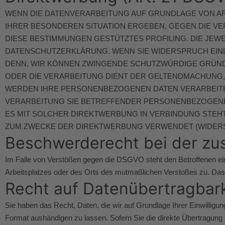
WENN DIE DATENVERARBEITUNG AUF GRUNDLAGE VON ART. 
IHRER BESONDEREN SITUATION ERGEBEN, GEGEN DIE VE
DIESE BESTIMMUNGEN GESTÜTZTES PROFILING. DIE JEW
DATENSCHUTZERKLÄRUNG. WENN SIE WIDERSPRUCH EINL
DENN, WIR KÖNNEN ZWINGENDE SCHUTZWÜRDIGE GRÜNDE
ODER DIE VERARBEITUNG DIENT DER GELTENDMACHUNG,
WERDEN IHRE PERSONENBEZOGENEN DATEN VERARBEITET
VERARBEITUNG SIE BETREFFENDER PERSONENBEZOGENER
ES MIT SOLCHER DIREKTWERBUNG IN VERBINDUNG STEH
ZUM ZWECKE DER DIREKTWERBUNG VERWENDET (WIDERSPR
Beschwerde­recht bei der zu
Im Falle von Verstößen gegen die DSGVO steht den Betroffenen ein
Arbeitsplatzes oder des Orts des mutmaßlichen Verstoßes zu. Das 
Recht auf Daten­übertrag­bar
Sie haben das Recht, Daten, die wir auf Grundlage Ihrer Einwilligun
Format aushändigen zu lassen. Sofern Sie die direkte Übertragung d