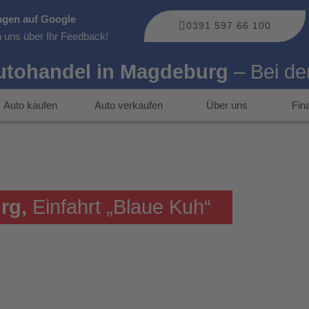
gen auf Google
0391 597 66 100
n uns über Ihr Feedback!
utohandel in Magdeburg
– Bei de
Auto kaufen
Auto verkaufen
Über uns
Fin
urg,
Einfahrt „Blaue Kuh“
utz