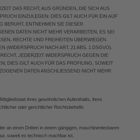
ZEIT DAS RECHT, AUS GRÜNDEN, DIE SICH AUS
UCH EINZULEGEN; DIES GILT AUCH FÜR EIN AUF
G BERUHT, ENTNEHMEN SIE DIESER
NEN DATEN NICHT MEHR VERARBEITEN, ES SEI
SSEN, RECHTE UND FREIHEITEN ÜBERWIEGEN
(WIDERSPRUCH NACH ART. 21 ABS. 1 DSGVO).
RECHT, JEDERZEIT WIDERSPRUCH GEGEN DIE
DIES GILT AUCH FÜR DAS PROFILING, SOWEIT
EZOGENEN DATEN ANSCHLIESSEND NICHT MEHR
tgliedstaat ihres gewöhnlichen Aufenthalts, ihres
licher oder gerichtlicher Rechtsbehelfe.
 oder an einen Dritten in einem gängigen, maschinenlesbaren
ur, soweit es technisch machbar ist.