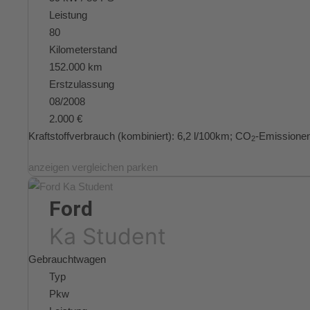
Leistung
80
Kilometerstand
152.000 km
Erstzulassung
08/2008
2.000 €
Kraftstoffverbrauch (kombiniert):
6,2 l/100km
;
CO
-Emissionen
2
anzeigen
vergleichen
parken
Ford
Ka Student
Gebrauchtwagen
Typ
Pkw