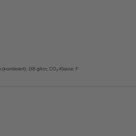
 (kombiniert):
165 g/km
;
CO
-Klasse:
F
2