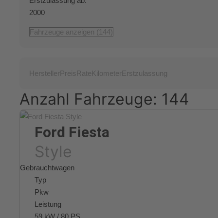
Erstzulassung ab:
2000
Fahrzeuge anzeigen
(
144
)
Hersteller
Preis
Rate
Kilometer
Erstzulassung
Anzahl Fahrzeuge:
144
Ford
Fiesta
Style
Gebrauchtwagen
Typ
Pkw
Leistung
59 kW / 80 PS