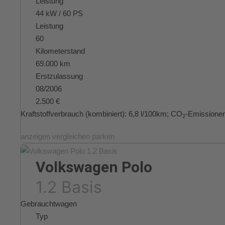
Leistung
44 kW / 60 PS
Leistung
60
Kilometerstand
69.000 km
Erstzulassung
08/2006
2.500 €
Kraftstoffverbrauch (kombiniert):
6,8 l/100km
;
CO
-Emissionen
2
anzeigen
vergleichen
parken
Volkswagen
Polo
1.2 Basis
Gebrauchtwagen
Typ