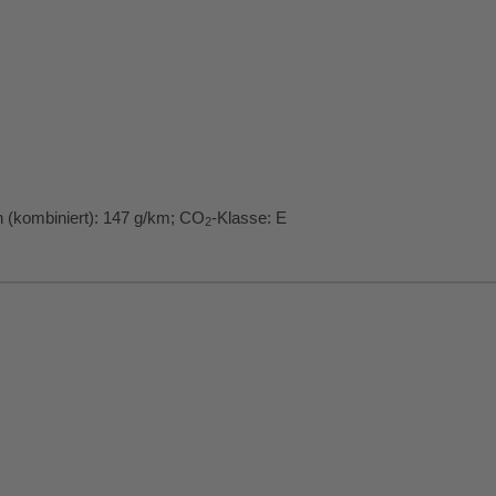
 (kombiniert):
147 g/km
;
CO
-Klasse:
E
2