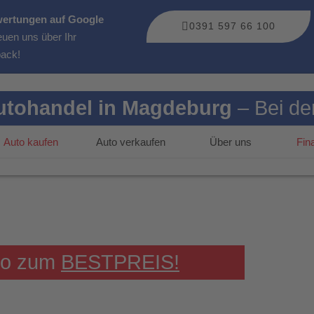
ertungen auf Google
0391 597 66 100
euen uns über Ihr
ack!
utohandel in Magdeburg
– Bei de
Auto kaufen
Auto verkaufen
Über uns
Fin
uto zum
BESTPREIS!