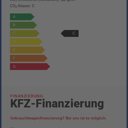
2
CO
-Klasse:
C
2
A
B
C
C
D
E
F
G
FINANZIERUNG
KFZ-Finanzierung
Gebrauchtwagenfinanzierung? Bei uns ist es möglich.