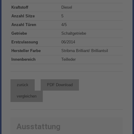
Kraftstoff
Diesel
Anzahl Sitze
5
Anzahl Türen
4/5
Getriebe
Schaltgetriebe
Erstzulassung
06/2014
Hersteller Farbe
Stribrna Brilliant/ Brilliantsil
Innenbereich
Teilleder
zurück
PDF Download
vergleichen
Ausstattung