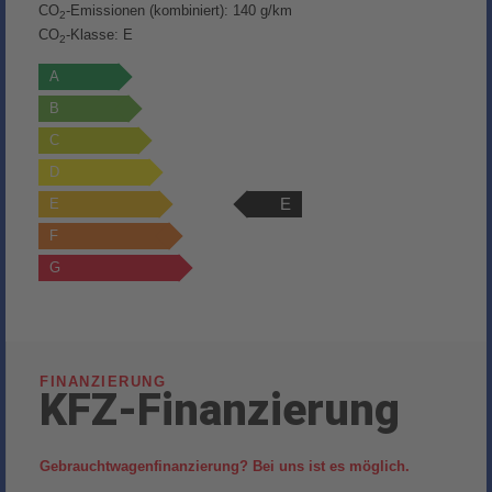
CO
-Emissionen (kombiniert):
140 g/km
2
CO
-Klasse:
E
2
A
B
C
D
E
E
F
G
FINANZIERUNG
KFZ-Finanzierung
Gebrauchtwagenfinanzierung? Bei uns ist es möglich.