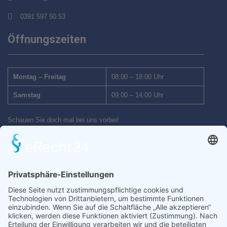
0391 597 50 53
Öffnungszeiten
Montag – Freitag
08:00 – 18:00 Uhr
Samstag
09:00 – 14:00 Uhr
Schauen Sie doch mal bei uns vorbei!
Wir freuen uns auf Ihren Besuch.
Inhalt
Startseite
Auto kaufen