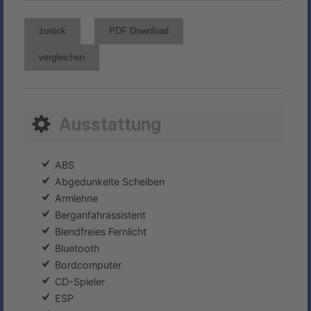
zurück
PDF Download
vergleichen
Ausstattung
ABS
Abgedunkelte Scheiben
Armlehne
Berganfahrassistent
Blendfreies Fernlicht
Bluetooth
Bordcomputer
CD-Spieler
ESP