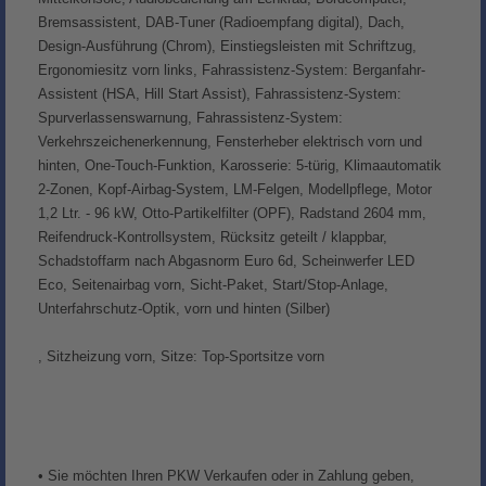
Bremsassistent, DAB-Tuner (Radioempfang digital), Dach,
Design-Ausführung (Chrom), Einstiegsleisten mit Schriftzug,
Ergonomiesitz vorn links, Fahrassistenz-System: Berganfahr-
Assistent (HSA, Hill Start Assist), Fahrassistenz-System:
Spurverlassenswarnung, Fahrassistenz-System:
Verkehrszeichenerkennung, Fensterheber elektrisch vorn und
hinten, One-Touch-Funktion, Karosserie: 5-türig, Klimaautomatik
2-Zonen, Kopf-Airbag-System, LM-Felgen, Modellpflege, Motor
1,2 Ltr. - 96 kW, Otto-Partikelfilter (OPF), Radstand 2604 mm,
Reifendruck-Kontrollsystem, Rücksitz geteilt / klappbar,
Schadstoffarm nach Abgasnorm Euro 6d, Scheinwerfer LED
Eco, Seitenairbag vorn, Sicht-Paket, Start/Stop-Anlage,
Unterfahrschutz-Optik, vorn und hinten (Silber)
, Sitzheizung vorn, Sitze: Top-Sportsitze vorn
• Sie möchten Ihren PKW Verkaufen oder in Zahlung geben,