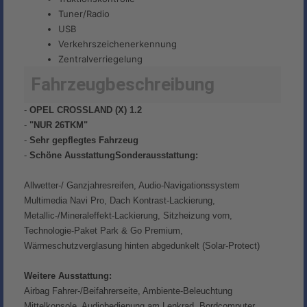
Tuner/Radio
USB
Verkehrszeichenerkennung
Zentralverriegelung
Fahrzeugbeschreibung
-
OPEL CROSSLAND (X) 1.2
-
"NUR 26TKM"
-
Sehr gepflegtes Fahrzeug
-
Schöne AusstattungSonderausstattung:
Allwetter-/ Ganzjahresreifen, Audio-Navigationssystem
Multimedia Navi Pro, Dach Kontrast-Lackierung,
Metallic-/Mineraleffekt-Lackierung, Sitzheizung vorn,
Technologie-Paket Park & Go Premium,
Wärmeschutzverglasung hinten abgedunkelt (Solar-Protect)
Weitere Ausstattung:
Airbag Fahrer-/Beifahrerseite, Ambiente-Beleuchtung
Mittelkonsole, Audiobedienung am Lenkrad, Bordcomputer,