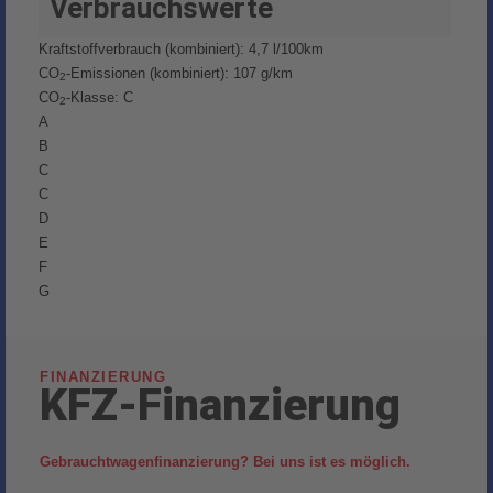
Verbrauchswerte
Kraftstoffverbrauch (kombiniert):
4,7 l/100km
CO
-Emissionen (kombiniert):
107 g/km
2
CO
-Klasse:
C
2
A
B
C
C
D
E
F
G
FINANZIERUNG
KFZ-Finanzierung
Gebrauchtwagenfinanzierung? Bei uns ist es möglich.