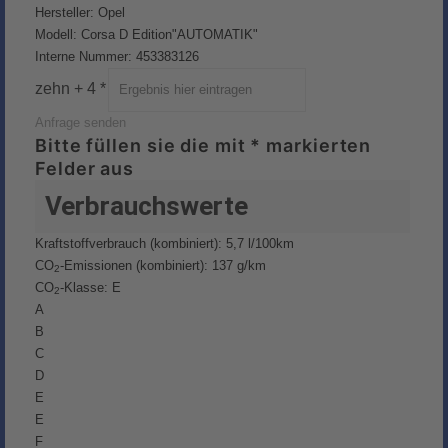
Hersteller: Opel
Modell: Corsa D Edition"AUTOMATIK"
Interne Nummer: 453383126
zehn + 4 *
Anfrage senden
Bitte füllen sie die mit * markierten
Felder aus
Verbrauchswerte
Kraftstoffverbrauch (kombiniert):
5,7 l/100km
CO
-Emissionen (kombiniert):
137 g/km
2
CO
-Klasse:
E
2
A
B
C
D
E
E
F