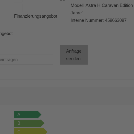
Modell: Astra H Caravan Edition
Jahre"
Finanzierungsangebot
Interne Nummer: 458663087
ngebot
Anfrage
senden
A
B
C