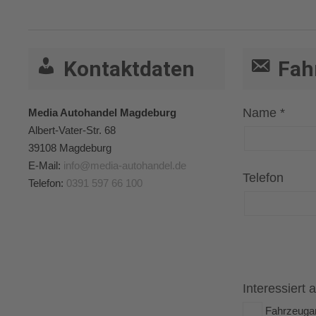
Kontaktdaten
Fah
Name *
Media Autohandel Magdeburg
Albert-Vater-Str. 68
39108
Magdeburg
E-Mail:
info@media-autohandel.de
Telefon
Telefon:
0391 597 66 100
Interessiert 
Fahrzeuga