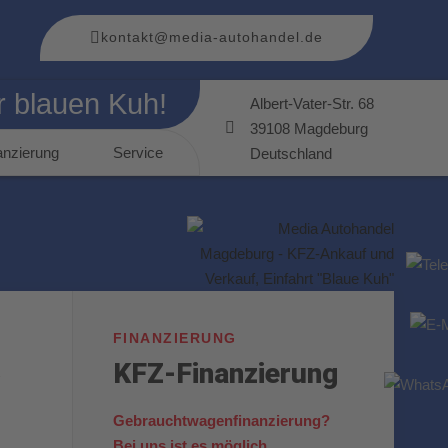
kontakt@media-autohandel.de
r blauen Kuh!
Albert-Vater-Str. 68
39108 Magdeburg
anzierung
Service
Deutschland
FINANZIERUNG
€
KFZ-Finanzierung
Gebrauchtwagenfinanzierung?
Bei uns ist es möglich.