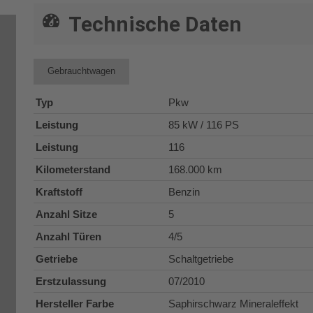
Technische Daten
Gebrauchtwagen
Typ
Pkw
Leistung
85 kW / 116 PS
Leistung
116
Kilometerstand
168.000 km
Kraftstoff
Benzin
Anzahl Sitze
5
Anzahl Türen
4/5
Getriebe
Schaltgetriebe
Erstzulassung
07/2010
Hersteller Farbe
Saphirschwarz Mineraleffekt