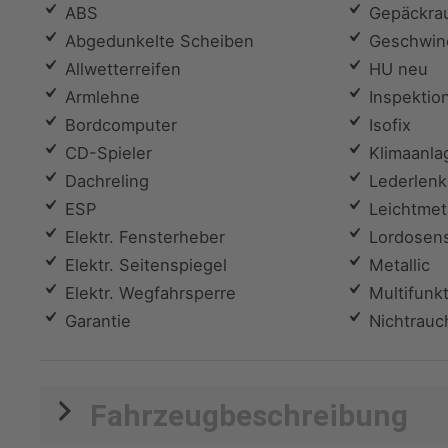
ABS
Gepäckra
Abgedunkelte Scheiben
Geschwind
Allwetterreifen
HU neu
Armlehne
Inspektio
Bordcomputer
Isofix
CD-Spieler
Klimaanla
Dachreling
Lederlenk
ESP
Leichtmeta
Elektr. Fensterheber
Lordosens
Elektr. Seitenspiegel
Metallic
Elektr. Wegfahrsperre
Multifunkt
Garantie
Nichtrauc
Fahrzeugbeschreibung