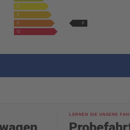
D
E
F
F
G
LERNEN SIE UNSERE FA
twagen
Probefahr