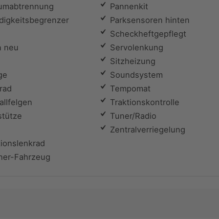
umabtrennung
Pannenkit
igkeitsbegrenzer
Parksensoren hinten
Scheckheftgepflegt
n neu
Servolenkung
Sitzheizung
ge
Soundsystem
rad
Tempomat
llfelgen
Traktionskontrolle
tütze
Tuner/Radio
Zentralverriegelung
ionslenkrad
her-Fahrzeug